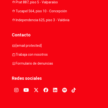
location_on
Prat 887, piso 5 - Valparaíso
location_on
Tucapel 564, piso 10 - Concepción
location_on
Independencia 625, piso 3 - Valdivia
Contacto
mail
[email protected]
work
Trabaja con nosotros
assignment
Formulario de denuncias
Redes sociales