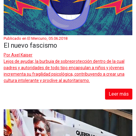
Publicado en El Mercurio, 05.06.2018
El nuevo fascismo
Por
Axel Kaiser
Lejos de ayudar, la burbuja de sobreprotección dentro de la cual
padres y autoridades de todo tipo encapsulan a niños y jóvenes
incrementa su fragilidad psicológica, contribuyendo a crear una
cultura intolerante y proclive al autoritarismo.
Leer más