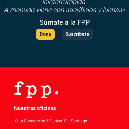
ininterrumpida.
A menudo viene con sacrificios y luchas»
Súmate a la FPP
Dona
Suscríbete
Nuestras oficinas
location_on
La Concepción 191, piso 10 - Santiago