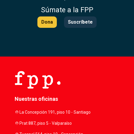
Súmate a la FPP
Dona
Suscríbete
Nuestras oficinas
location_on
La Concepción 191, piso 10 - Santiago
location_on
Prat 887, piso 5 - Valparaíso