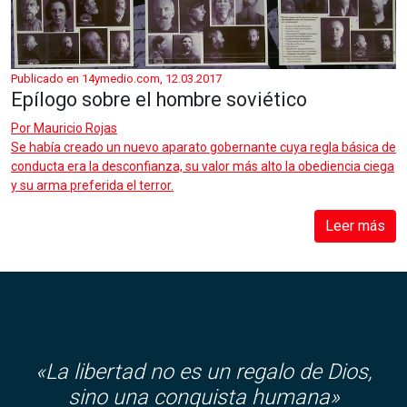
Publicado en 14ymedio.com, 12.03.2017
Epílogo sobre el hombre soviético
Por
Mauricio Rojas
Se había creado un nuevo aparato gobernante cuya regla básica de
conducta era la desconfianza, su valor más alto la obediencia ciega
y su arma preferida el terror.
Leer más
«
La libertad no es un regalo de Dios,
sino una conquista humana»