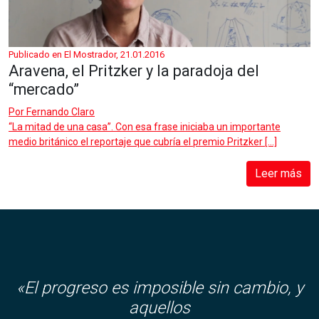
Publicado en El Mostrador, 21.01.2016
Aravena, el Pritzker y la paradoja del
“mercado”
Por
Fernando Claro
“La mitad de una casa”. Con esa frase iniciaba un importante
medio británico el reportaje que cubría el premio Pritzker […]
Leer más
«El progreso es imposible sin cambio, y
aquellos