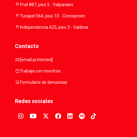
location_on
Prat 887, piso 5 - Valparaíso
location_on
Tucapel 564, piso 10 - Concepción
location_on
Independencia 625, piso 3 - Valdivia
Contacto
mail
[email protected]
work
Trabaja con nosotros
assignment
Formulario de denuncias
Redes sociales