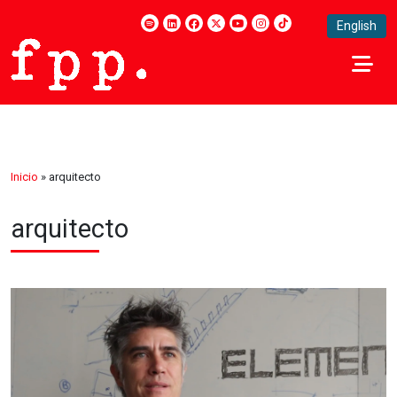
English
Inicio
»
arquitecto
arquitecto