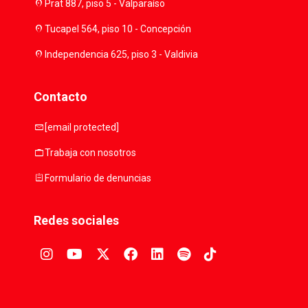
location_on
Prat 887, piso 5 - Valparaíso
location_on
Tucapel 564, piso 10 - Concepción
location_on
Independencia 625, piso 3 - Valdivia
Contacto
mail
[email protected]
work
Trabaja con nosotros
assignment
Formulario de denuncias
Redes sociales