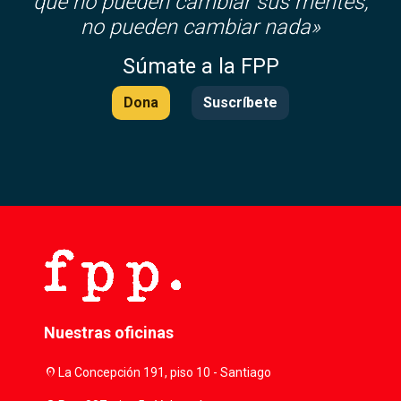
que no pueden cambiar sus mentes,
no pueden cambiar nada»
Súmate a la FPP
Dona
Suscríbete
Nuestras oficinas
location_on
La Concepción 191, piso 10 - Santiago