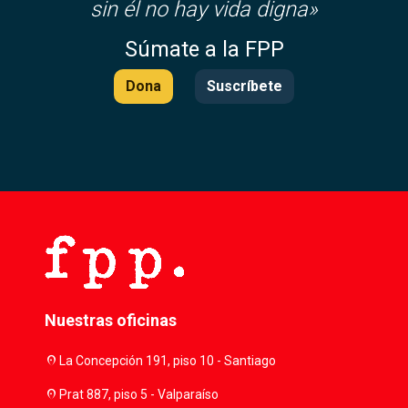
sin él no hay vida digna»
Súmate a la FPP
Dona
Suscríbete
Nuestras oficinas
location_on
La Concepción 191, piso 10 - Santiago
location_on
Prat 887, piso 5 - Valparaíso