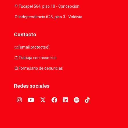
location_on
Tucapel 564, piso 10 - Concepción
location_on
Independencia 625, piso 3 - Valdivia
Contacto
mail
[email protected]
work
Trabaja con nosotros
assignment
Formulario de denuncias
Redes sociales