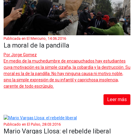
Publicada en El Mercurio, 14.06.2016
La moral de la pandilla
Por
Jorge Gomez
En medio de la muchedumbre de encapuchados hay estudiantes
cuya motivación es la simple cizaña, la cobardía y la destrucción. Su
moral es la de la pandilla. No hay ninguna causa ni motivo noble,
sino la simple expresión de su infantil y caprichosa insolencia,
carente de todo escrúpulo.
Leer más
Publicado en El Pulso, 28.03.2016
Mario Vargas Llosa: el rebelde liberal