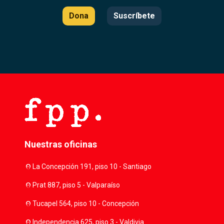
Dona
Suscríbete
Nuestras oficinas
location_on
La Concepción 191, piso 10 - Santiago
location_on
Prat 887, piso 5 - Valparaíso
location_on
Tucapel 564, piso 10 - Concepción
location_on
Independencia 625, piso 3 - Valdivia