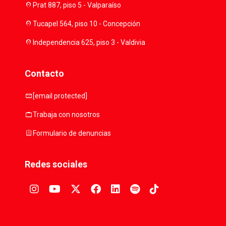
location_on
Prat 887, piso 5 - Valparaíso
location_on
Tucapel 564, piso 10 - Concepción
location_on
Independencia 625, piso 3 - Valdivia
Contacto
mail
[email protected]
work
Trabaja con nosotros
assignment
Formulario de denuncias
Redes sociales