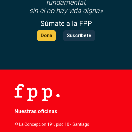
fundamental,
sin él no hay vida digna»
Súmate a la FPP
Dona
Suscríbete
Nuestras oficinas
location_on
La Concepción 191, piso 10 - Santiago