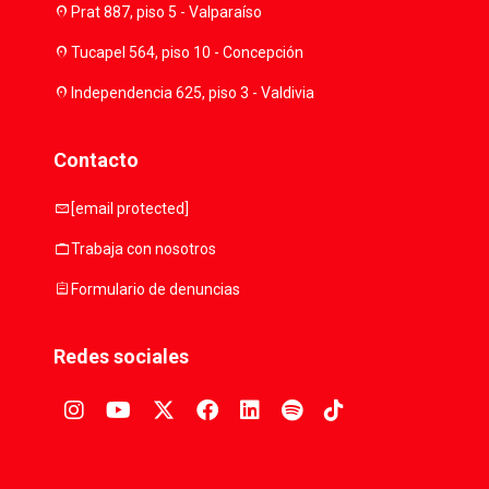
location_on
Prat 887, piso 5 - Valparaíso
location_on
Tucapel 564, piso 10 - Concepción
location_on
Independencia 625, piso 3 - Valdivia
Contacto
mail
[email protected]
work
Trabaja con nosotros
assignment
Formulario de denuncias
Redes sociales