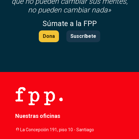
que no pueden cambiar sus mentes,
no pueden cambiar nada»
Súmate a la FPP
Dona
Suscríbete
Nuestras oficinas
location_on
La Concepción 191, piso 10 - Santiago