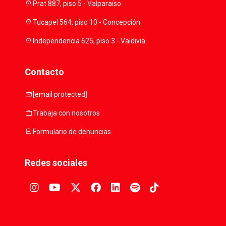
location_on
Prat 887, piso 5 - Valparaíso
location_on
Tucapel 564, piso 10 - Concepción
location_on
Independencia 625, piso 3 - Valdivia
Contacto
mail
[email protected]
work
Trabaja con nosotros
assignment
Formulario de denuncias
Redes sociales