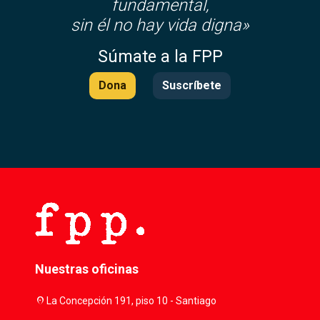
fundamental,
sin él no hay vida digna»
Súmate a la FPP
Dona
Suscríbete
Nuestras oficinas
location_on
La Concepción 191, piso 10 - Santiago