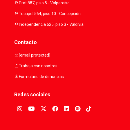
location_on
Prat 887, piso 5 - Valparaíso
location_on
Tucapel 564, piso 10 - Concepción
location_on
Independencia 625, piso 3 - Valdivia
Contacto
mail
[email protected]
work
Trabaja con nosotros
assignment
Formulario de denuncias
Redes sociales