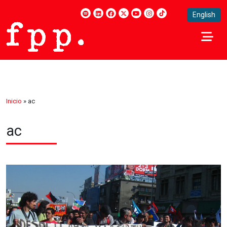
English
Inicio
»
ac
ac