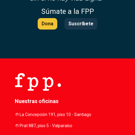
Súmate a la FPP
Dona
Suscríbete
Nuestras oficinas
location_on
La Concepción 191, piso 10 - Santiago
location_on
Prat 887, piso 5 - Valparaíso