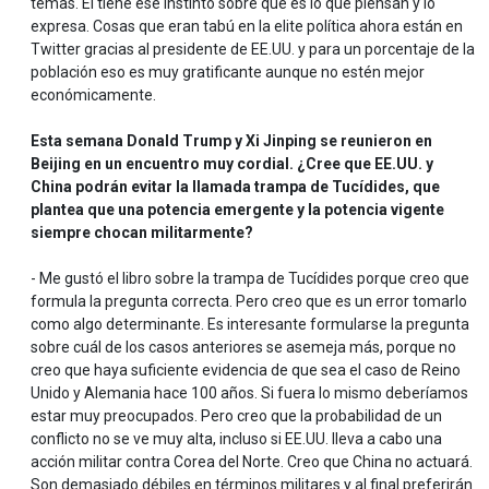
temas. El tiene ese instinto sobre qué es lo que piensan y lo
expresa. Cosas que eran tabú en la elite política ahora están en
Twitter gracias al presidente de EE.UU. y para un porcentaje de la
población eso es muy gratificante aunque no estén mejor
económicamente.
Esta semana Donald Trump y Xi Jinping se reunieron en
Beijing en un encuentro muy cordial. ¿Cree que EE.UU. y
China podrán evitar la llamada trampa de Tucídides, que
plantea que una potencia emergente y la potencia vigente
siempre chocan militarmente?
- Me gustó el libro sobre la trampa de Tucídides porque creo que
formula la pregunta correcta. Pero creo que es un error tomarlo
como algo determinante. Es interesante formularse la pregunta
sobre cuál de los casos anteriores se asemeja más, porque no
creo que haya suficiente evidencia de que sea el caso de Reino
Unido y Alemania hace 100 años. Si fuera lo mismo deberíamos
estar muy preocupados. Pero creo que la probabilidad de un
conflicto no se ve muy alta, incluso si EE.UU. lleva a cabo una
acción militar contra Corea del Norte. Creo que China no actuará.
Son demasiado débiles en términos militares y al final preferirán