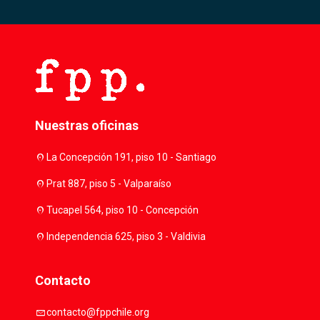
Nuestras oficinas
location_on
La Concepción 191, piso 10 - Santiago
location_on
Prat 887, piso 5 - Valparaíso
location_on
Tucapel 564, piso 10 - Concepción
location_on
Independencia 625, piso 3 - Valdivia
Contacto
mail
contacto@fppchile.org