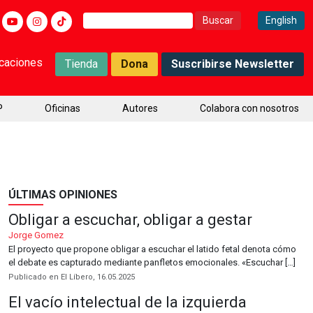
Buscar:
English
icaciones
Tienda
Dona
Suscribirse Newsletter
P
Oficinas
Autores
Colabora con nosotros
ÚLTIMAS OPINIONES
Obligar a escuchar, obligar a gestar
Jorge Gomez
El proyecto que propone obligar a escuchar el latido fetal denota cómo
el debate es capturado mediante panfletos emocionales. «Escuchar […]
Publicado en El Líbero, 16.05.2025
El vacío intelectual de la izquierda