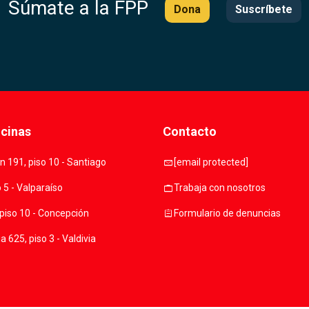
Súmate a la FPP
Dona
Suscríbete
icinas
Contacto
mail
 191, piso 10 - Santiago
[email protected]
work
o 5 - Valparaíso
Trabaja con nosotros
assignment
piso 10 - Concepción
Formulario de denuncias
 625, piso 3 - Valdivia