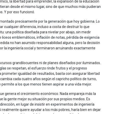
ómico, la libertad para emprender, la expansión de la educación
artieran desde el mismo lugar, sino de que muchos más pudieran
s. Y por eso funcionó.
smontado precisamente por la generación que hoy gobierna. Lo
r cualquier diferencia, incluso a costa de destruir lo que
u: una política diseñada para nivelar por abajo, sin medir
e liceos emblemáticos, inflación de notas, pérdida de exigencia
dida no han asumido responsabilidad alguna, pero la decisión
or la ingeniería social y terminaron arruinando exactamente
cursos grandilocuentes ni de planes diseñados por iluminados.
glas se respetan, el esfuerzo rinde frutos y el progreso
 prometer igualdad de resultados, basta con asegurar libertad
 cambia cada cuatro años según el capricho político de turno,
 permite a los que menos tienen aspirar a una vida mejor.
 que genera el crecimiento económico. Nada empareja más la
 la gente mejor su situación por sus propios medios. Es
rección, en lugar de insistir en experimentos de ingeniería
 Si realmente quiere ayudar a los más pobres, haría bien en dejar