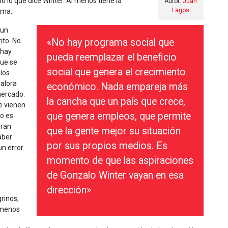
o lo que dice Winter. Al menos tiene la
Autor:
Juan
Lagos
ima.
 un
ito. No
«No hay programa social que
 hay
pueda reemplazar el beneficio
que se
social que genera el crecimiento
 los
valora
económico. Nada empareja más
mercado:
la cancha que un país que crece,
e vienen
que genera empleos, que permite
no es
eran
que la gente mejor su situación
aber
por sus propios medios. Es
un error
momento de que las aspiraciones
de Gonzalo Winter vayan en esa
dirección»
rinos,
 menos