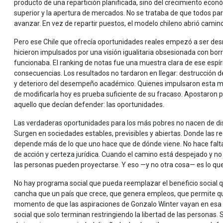
producto de una repartición planificada, sino del crecimiento econ
superior y la apertura de mercados. No se trataba de que todos p
avanzar. En vez de repartir puestos, el modelo chileno abrió camino
Pero ese Chile que ofrecía oportunidades reales empezó a ser de
hicieron impulsados por una visión igualitaria obsesionada con borra
funcionaba. El ranking de notas fue una muestra clara de ese espírit
consecuencias. Los resultados no tardaron en llegar: destrucción d
y deterioro del desempeño académico. Quienes impulsaron esta me
de modificarla hoy es prueba suficiente de su fracaso. Apostaron p
aquello que decían defender: las oportunidades.
Las verdaderas oportunidades para los más pobres no nacen de dis
Surgen en sociedades estables, previsibles y abiertas. Donde las re
depende más de lo que uno hace que de dónde viene. No hace falta
de acción y certeza jurídica. Cuando el camino está despejado y no
las personas pueden proyectarse. Y eso —y no otra cosa— es lo que
No hay programa social que pueda reemplazar el beneficio social
cancha que un país que crece, que genera empleos, que permite que
momento de que las aspiraciones de Gonzalo Winter vayan en esa di
social que solo terminan restringiendo la libertad de las personas.