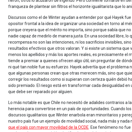
rieron, otros lo acusaron de ingenuo. Pero conviene tomarse en seri
franqueza de plantear sin filtros el horizonte igualitarista que lo an
Discursos como el de Winter ayudan a entender por qué Hayek fue
opositor frontal a la idea de organizar una sociedad en torno al mér
porque creyera que el mérito no importa, sino porque sabía que no
nadie capaz de medirlo de manera justa. En una sociedad libre, lo 
recompensa no son las intenciones, ni los sacrificios invisibles, sino
resultados efectivos que otros valoran. Y si existe un sistema que 
menos los apellidos y más los aportes reales, es precisamente el 
tiende a premiar a quienes ofrecen algo útil, sin preguntar de dónd
ni qué tan noble fue su esfuerzo. Hayek advertía que el problema 
que algunas personas crean que otras merecen más, sino que qui
corregir los resultados como si supieran con certeza quién debió h
sido premiado. El riesgo está en transformar cada desigualdad en 
que debe ser reparado por alguien.
Lo más notable es que Chile no necesitó de adalides contrarios a la
herencia para convertirse en un país de oportunidades. Cuando los
discursos igualitarios que Winter enarbola eran minoritarios y pereg
nuestro país fue un ejemplo de movilidad social, nada más y nada
que el país con mayor movilidad de la OCDE
. Ese fenómeno no fue