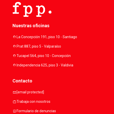
Nuestras oficinas
location_on
La Concepción 191, piso 10 - Santiago
location_on
Prat 887, piso 5 - Valparaíso
location_on
Tucapel 564, piso 10 - Concepción
location_on
Independencia 625, piso 3 - Valdivia
Contacto
mail
[email protected]
work
Trabaja con nosotros
assignment
Formulario de denuncias