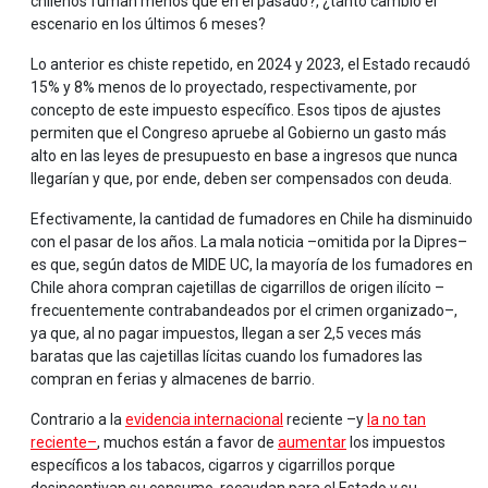
chilenos fuman menos que en el pasado?, ¿tanto cambió el
escenario en los últimos 6 meses?
Lo anterior es chiste repetido, en 2024 y 2023, el Estado recaudó
15% y 8% menos de lo proyectado, respectivamente, por
concepto de este impuesto específico. Esos tipos de ajustes
permiten que el Congreso apruebe al Gobierno un gasto más
alto en las leyes de presupuesto en base a ingresos que nunca
llegarían y que, por ende, deben ser compensados con deuda.
Efectivamente, la cantidad de fumadores en Chile ha disminuido
con el pasar de los años. La mala noticia –omitida por la Dipres–
es que, según datos de MIDE UC, la mayoría de los fumadores en
Chile ahora compran cajetillas de cigarrillos de origen ilícito –
frecuentemente contrabandeados por el crimen organizado–,
ya que, al no pagar impuestos, llegan a ser 2,5 veces más
baratas que las cajetillas lícitas cuando los fumadores las
compran en ferias y almacenes de barrio.
Contrario a la
evidencia internacional
reciente –y
la no tan
reciente–
, muchos están a favor de
aumentar
los impuestos
específicos a los tabacos, cigarros y cigarrillos porque