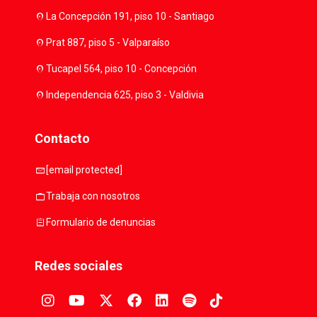
location_on
La Concepción 191, piso 10 - Santiago
location_on
Prat 887, piso 5 - Valparaíso
location_on
Tucapel 564, piso 10 - Concepción
location_on
Independencia 625, piso 3 - Valdivia
Contacto
mail
[email protected]
work
Trabaja con nosotros
assignment
Formulario de denuncias
Redes sociales