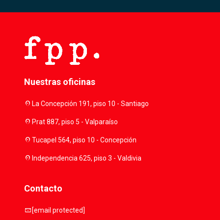
Nuestras oficinas
location_on
La Concepción 191, piso 10 - Santiago
location_on
Prat 887, piso 5 - Valparaíso
location_on
Tucapel 564, piso 10 - Concepción
location_on
Independencia 625, piso 3 - Valdivia
Contacto
mail
[email protected]