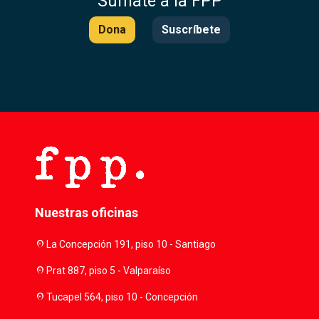
Súmate a la FPP
Dona
Suscríbete
Nuestras oficinas
location_on
La Concepción 191, piso 10 - Santiago
location_on
Prat 887, piso 5 - Valparaíso
location_on
Tucapel 564, piso 10 - Concepción