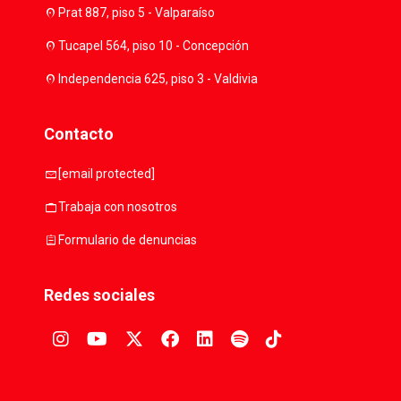
location_on
Prat 887, piso 5 - Valparaíso
location_on
Tucapel 564, piso 10 - Concepción
location_on
Independencia 625, piso 3 - Valdivia
Contacto
mail
[email protected]
work
Trabaja con nosotros
assignment
Formulario de denuncias
Redes sociales