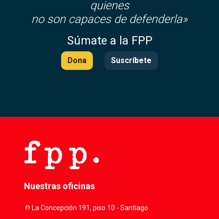
quienes
no son capaces de defenderla»
Súmate a la FPP
Dona
Suscríbete
Nuestras oficinas
location_on
La Concepción 191, piso 10 - Santiago