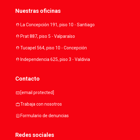
Nuestras oficinas
location_on
La Concepción 191, piso 10 - Santiago
location_on
Prat 887, piso 5 - Valparaíso
location_on
Tucapel 564, piso 10 - Concepción
location_on
Independencia 625, piso 3 - Valdivia
Contacto
mail
[email protected]
work
Trabaja con nosotros
assignment
Formulario de denuncias
Redes sociales