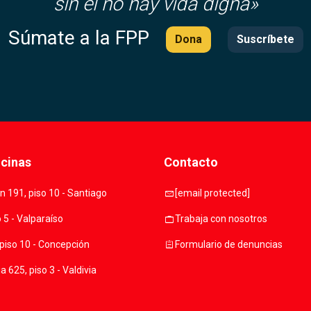
sin él no hay vida digna»
Súmate a la FPP
Dona
Suscríbete
icinas
Contacto
mail
 191, piso 10 - Santiago
[email protected]
work
o 5 - Valparaíso
Trabaja con nosotros
assignment
piso 10 - Concepción
Formulario de denuncias
 625, piso 3 - Valdivia