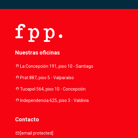
Nuestras oficinas
location_on
La Concepción 191, piso 10 - Santiago
location_on
Prat 887, piso 5 - Valparaíso
location_on
Tucapel 564, piso 10 - Concepción
location_on
Independencia 625, piso 3 - Valdivia
Contacto
mail
[email protected]