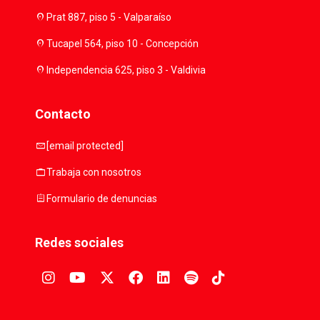
location_on
Prat 887, piso 5 - Valparaíso
location_on
Tucapel 564, piso 10 - Concepción
location_on
Independencia 625, piso 3 - Valdivia
Contacto
mail
[email protected]
work
Trabaja con nosotros
assignment
Formulario de denuncias
Redes sociales