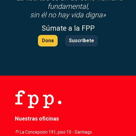
fundamental,
sin él no hay vida digna»
Súmate a la FPP
Dona
Suscríbete
Nuestras oficinas
location_on
La Concepción 191, piso 10 - Santiago