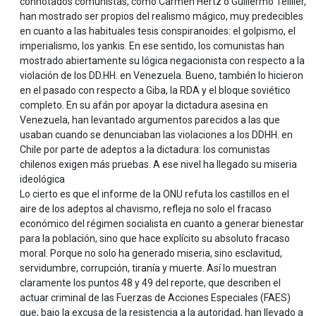
connotados comunistas, como Carmen Hertz o Guillermo Teillier,
han mostrado ser propios del realismo mágico, muy predecibles
en cuanto a las habituales tesis conspiranoides: el golpismo, el
imperialismo, los yankis. En ese sentido, los comunistas han
mostrado abiertamente su lógica negacionista con respecto a la
violación de los DD.HH. en Venezuela. Bueno, también lo hicieron
en el pasado con respecto a Giba, la RDA y el bloque soviético
completo. En su afán por apoyar la dictadura asesina en
Venezuela, han levantado argumentos parecidos a las que
usaban cuando se denunciaban las violaciones a los DDHH. en
Chile por parte de adeptos a la dictadura: los comunistas
chilenos exigen más pruebas. A ese nivel ha llegado su miseria
ideológica
Lo cierto es que el informe de la ONU refuta los castillos en el
aire de los adeptos al chavismo, refleja no solo el fracaso
económico del régimen socialista en cuanto a generar bienestar
para la población, sino que hace explícito su absoluto fracaso
moral. Porque no solo ha generado miseria, sino esclavitud,
servidumbre, corrupción, tiranía y muerte. Así lo muestran
claramente los puntos 48 y 49 del reporte, que describen el
actuar criminal de las Fuerzas de Acciones Especiales (FAES)
que, bajo la excusa de la resistencia a la autoridad, han llevado a