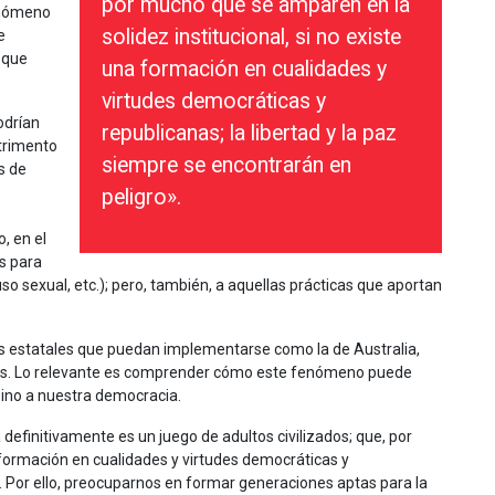
por mucho que se amparen en la
enómeno
solidez institucional, si no existe
e
 que
una formación en cualidades y
virtudes democráticas y
odrían
republicanas; la libertad y la paz
etrimento
siempre se encontrarán en
s de
peligro».
, en el
es para
o sexual, etc.); pero, también, a aquellas prácticas que aportan
 estatales que puedan implementarse como la de Australia,
nos. Lo relevante es comprender cómo este fenómeno puede
sino a nuestra democracia.
finitivamente es un juego de adultos civilizados; que, por
 formación en cualidades y virtudes democráticas y
o. Por ello, preocuparnos en formar generaciones aptas para la