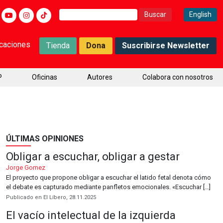
Buscar:
English
icaciones
Tienda
Dona
Suscribirse Newsletter
P
Oficinas
Autores
Colabora con nosotros
ÚLTIMAS OPINIONES
Obligar a escuchar, obligar a gestar
Jorge Gomez
El proyecto que propone obligar a escuchar el latido fetal denota cómo
el debate es capturado mediante panfletos emocionales. «Escuchar […]
Publicado en El Líbero, 28.11.2025
El vacío intelectual de la izquierda