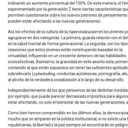
indicando un aumento porcentual del 150%. De esta manera, el f
experimentado por la generación Z tiene ciertas características qu
permiten cuestionarse sobre los nuevos patrones de pensamiento
pueden estar afectando a las nuevas generaciones.
Así, los efectos de la cultura de la
hiperviralización
en los jóvenes p
agruparse en dos categorías. La primera, guarda relación con el d
en la salud mental de forma generacional. La segunda, con los tipo
relaciones que estos jóvenes están construyendo basadas en la
virtualidad, influyendo en un creciente deterioro de las habilidades
socioafectivas. Asimismo, la gravedad en este asunto esta, primero
contenido al que están expuestos sin tener las suficientes aptitud
sobrellevarlo (
cyberbulling,
conductas autolesivas, pornografía, abus
al atrofio de la verdadera socialización a lo largo de su desarrollo.
Independientemente de los que pensemos de las distintas medidas
por ejemplo, que puede parecer demasiado impositiva para algu
estar afectando, no solo el bienestar de las nuevas generaciones, 
Como bien hemos comprendido en los últimos años, la democracia de
mucho que se amparen en la solidez institucional, si no existe una
republicanas, la libertad y la paz siempre se encontrarán en peligr