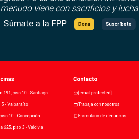
 menudo viene con sacrificios y lucha
Súmate a la FPP
Dona
Suscríbete
icinas
Contacto
mail
 191, piso 10 - Santiago
[email protected]
work
o 5 - Valparaíso
Trabaja con nosotros
assignment
piso 10 - Concepción
Formulario de denuncias
 625, piso 3 - Valdivia