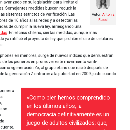
 avanzado en su legislación para limitar el
vas. Semejantes medidas buscan reducir la
mas sistemas estrictos de verificación. Las
Autor:
Antonia
Russi
es de 16 años a las redes y a detectar las
adas de cumplir la nueva ley, arriesgando una
adas
. En el caso chileno, ciertas medidas, aunque más
 ya ratificó el proyecto de ley que prohíbe el uso de celulares
s.
rtphones en menores, surge de nuevos índices que demuestran
Uno de los pioneros en promover este movimiento «anti-
ne como «generación Z», al grupo etario que nació después de
de la generación Z entraron a la pubertad en 2009, justo cuando
 primera
us
«Como bien hemos comprendido
o,
en los últimos años, la
 son
democracia definitivamente es un
y
ada
juego de adultos civilizados; que,
ecuente,