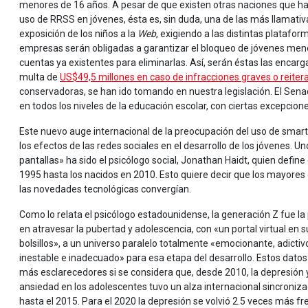
menores de 16 años. A pesar de que existen otras naciones que han
uso de RRSS en jóvenes, ésta es, sin duda, una de las más llamati
exposición de los niños a la
Web
, exigiendo a las distintas platafor
empresas serán obligadas a garantizar el bloqueo de jóvenes menor
cuentas ya existentes para eliminarlas. Así, serán éstas las encarg
multa de
US$49,5 millones en caso de infracciones graves o reiter
conservadoras, se han ido tomando en nuestra legislación. El Senado
en todos los niveles de la educación escolar, con ciertas excepcione
Este nuevo auge internacional de la preocupación del uso de sma
los efectos de las redes sociales en el desarrollo de los jóvenes. 
pantallas» ha sido el psicólogo social, Jonathan Haidt, quien defi
1995 hasta los nacidos en 2010. Esto quiere decir que los mayores 
las novedades tecnológicas convergían.
Como lo relata el psicólogo estadounidense, la generación Z fue la
en atravesar la pubertad y adolescencia, con «un portal virtual en s
bolsillos», a un universo paralelo totalmente «emocionante, adictiv
inestable e inadecuado» para esa etapa del desarrollo. Estos datos
más esclarecedores si se considera que, desde 2010, la depresión 
ansiedad en los adolescentes tuvo un alza internacional sincroniz
hasta el 2015. Para el 2020 la depresión se volvió 2.5 veces más fr