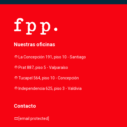
Nuestras oficinas
location_on
La Concepción 191, piso 10 - Santiago
location_on
Prat 887, piso 5 - Valparaíso
location_on
Tucapel 564, piso 10 - Concepción
location_on
Independencia 625, piso 3 - Valdivia
Contacto
mail
[email protected]