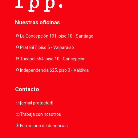
Nuestras oficinas
location_on
La Concepción 191, piso 10 - Santiago
location_on
Prat 887, piso 5 - Valparaíso
location_on
Tucapel 564, piso 10 - Concepción
location_on
Independencia 625, piso 3 - Valdivia
Contacto
mail
[email protected]
work
Trabaja con nosotros
assignment
Formulario de denuncias