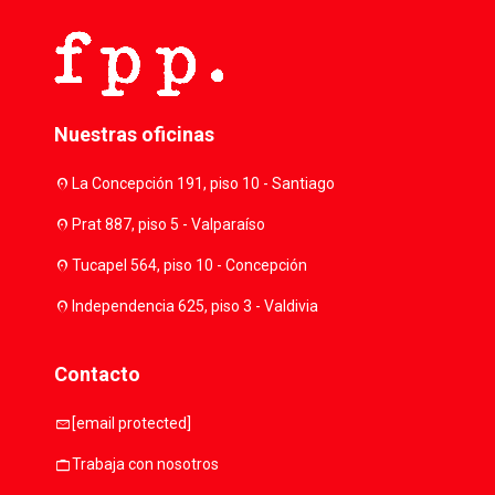
Nuestras oficinas
location_on
La Concepción 191, piso 10 - Santiago
location_on
Prat 887, piso 5 - Valparaíso
location_on
Tucapel 564, piso 10 - Concepción
location_on
Independencia 625, piso 3 - Valdivia
Contacto
mail
[email protected]
work
Trabaja con nosotros