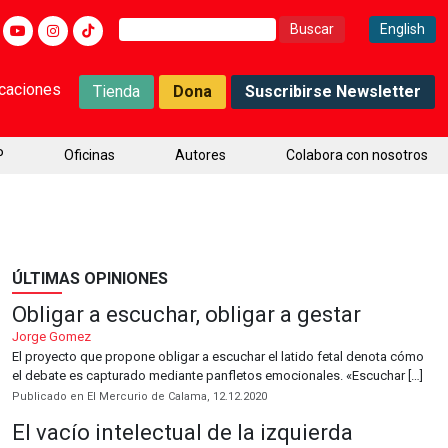
Buscar:
English
icaciones
Tienda
Dona
Suscribirse Newsletter
P
Oficinas
Autores
Colabora con nosotros
ÚLTIMAS OPINIONES
Obligar a escuchar, obligar a gestar
Jorge Gomez
El proyecto que propone obligar a escuchar el latido fetal denota cómo
el debate es capturado mediante panfletos emocionales. «Escuchar […]
Publicado en El Mercurio de Calama, 12.12.2020
El vacío intelectual de la izquierda