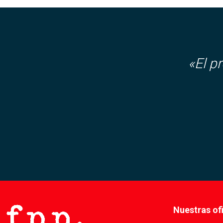
«El p
Nuestras of