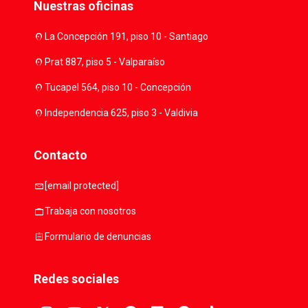
Nuestras oficinas
location_on
La Concepción 191, piso 10 - Santiago
location_on
Prat 887, piso 5 - Valparaíso
location_on
Tucapel 564, piso 10 - Concepción
location_on
Independencia 625, piso 3 - Valdivia
Contacto
mail
[email protected]
work
Trabaja con nosotros
assignment
Formulario de denuncias
Redes sociales