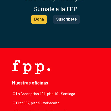
Súmate a la FPP
Dona
Suscríbete
Nuestras oficinas
location_on
La Concepción 191, piso 10 - Santiago
location_on
Prat 887, piso 5 - Valparaíso