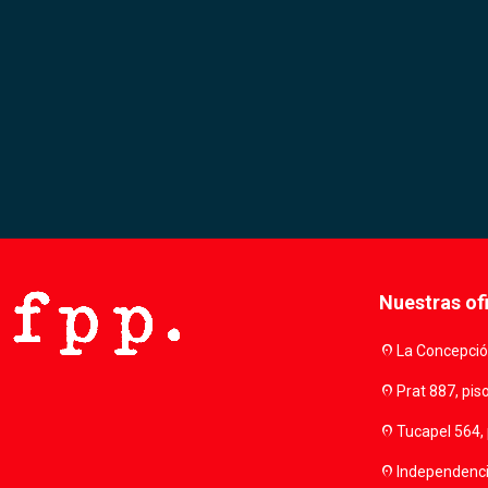
Nuestras of
location_on
La Concepción
location_on
Prat 887, pis
location_on
Tucapel 564, 
location_on
Independencia