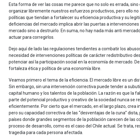
Esta forma de ver las cosas me parece que no solo es errada, sin
organizar libremente nuestros esfuerzos productivos, pero ello no
políticas que tiendan a fortalecer su eficiencia productiva y su legi
deficiencias del mercado implica abrir las puertas a intervenciones
mercado sino a destruirlo. En suma, no hay nada más anti mercado
actuar para corregirlos.
Dejo aquí de lado las regulaciones tendientes a combatir los abusos 
necesidad de intervenciones políticas de carácter redistributivo de
potenciar así la participación social en la economía de mercado. De 
fortaleza ética y política de una economía libre.
Veamos primero el tema de la eficiencia. El mercado libre es un dis
Sin embargo, sin una intervención correctiva puede tender a subutili
capital humano y los talentos de la población. La razón es que la 
parte del potencial productivo y creativo de la sociedad nunca se re
eficientemente. Por cierto que el mercado, en el largo plazo, crea i
pero su capacidad correctiva de las “desventajas de la cuna” dista, p
países donde grandes segmentos de la población carecen de las con
proceso de desarrollo, como es el caso del Chile actual. Se trata,
tragedia para cada persona afectada.