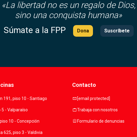
«
La libertad no es un regalo de Dios,
sino una conquista humana»
Súmate a la FPP
Dona
Suscríbete
icinas
Contacto
mail
 191, piso 10 - Santiago
[email protected]
work
o 5 - Valparaíso
Trabaja con nosotros
assignment
piso 10 - Concepción
Formulario de denuncias
 625, piso 3 - Valdivia