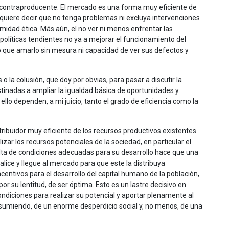
o contraproducente. El mercado es una forma muy eficiente de
 quiere decir que no tenga problemas ni excluya intervenciones
timidad ética. Más aún, el no ver ni menos enfrentar las
 políticas tendientes no ya a mejorar el funcionamiento del
 que amarlo sin mesura ni capacidad de ver sus defectos y
o la colusión, que doy por obvias, para pasar a discutir la
stinadas a ampliar la igualdad básica de oportunidades y
ello dependen, a mi juicio, tanto el grado de eficiencia como la
tribuidor muy eficiente de los recursos productivos existentes.
zar los recursos potenciales de la sociedad, en particular el
falta de condiciones adecuadas para su desarrollo hace que una
alice y llegue al mercado para que este la distribuya
ncentivos para el desarrollo del capital humano de la población,
or su lentitud, de ser óptima. Esto es un lastre decisivo en
diciones para realizar su potencial y aportar plenamente al
 resumiendo, de un enorme desperdicio social y, no menos, de una