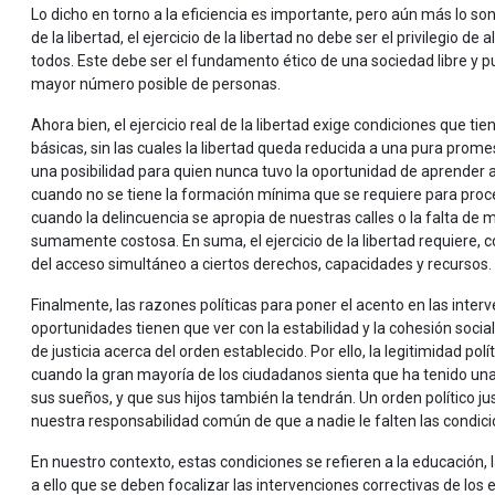
Lo dicho en torno a la eficiencia es importante, pero aún más lo son
de la libertad, el ejercicio de la libertad no debe ser el privilegio d
todos. Este debe ser el fundamento ético de una sociedad libre y p
mayor número posible de personas.
Ahora bien, el ejercicio real de la libertad exige condiciones que t
básicas, sin las cuales la libertad queda reducida a una pura prome
una posibilidad para quien nunca tuvo la oportunidad de aprender a
cuando no se tiene la formación mínima que se requiere para proces
cuando la delincuencia se apropia de nuestras calles o la falta de
sumamente costosa. En suma, el ejercicio de la libertad requiere
del acceso simultáneo a ciertos derechos, capacidades y recursos.
Finalmente, las razones políticas para poner el acento en las inte
oportunidades tienen que ver con la estabilidad y la cohesión socia
de justicia acerca del orden establecido. Por ello, la legitimidad polí
cuando la gran mayoría de los ciudadanos sienta que ha tenido una
sus sueños, y que sus hijos también la tendrán. Un orden político ju
nuestra responsabilidad común de que a nadie le falten las condicion
En nuestro contexto, estas condiciones se refieren a la educación, l
a ello que se deben focalizar las intervenciones correctivas de 