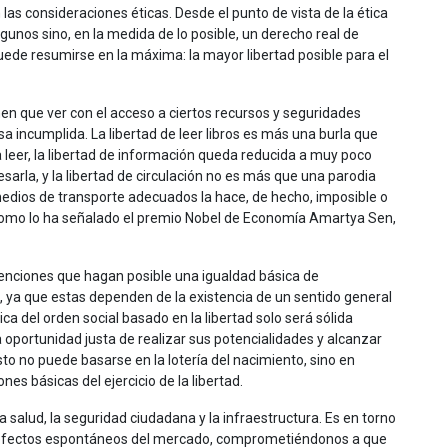
 las consideraciones éticas. Desde el punto de vista de la ética
e algunos sino, en la medida de lo posible, un derecho real de
uede resumirse en la máxima: la mayor libertad posible para el
ienen que ver con el acceso a ciertos recursos y seguridades
sa incumplida. La libertad de leer libros es más una burla que
 leer, la libertad de información queda reducida a muy poco
arla, y la libertad de circulación no es más que una parodia
 medios de transporte adecuados la hace, de hecho, imposible o
, como lo ha señalado el premio Nobel de Economía Amartya Sen,
rvenciones que hagan posible una igualdad básica de
l, ya que estas dependen de la existencia de un sentido general
tica del orden social basado en la libertad solo será sólida
 oportunidad justa de realizar sus potencialidades y alcanzar
sto no puede basarse en la lotería del nacimiento, sino en
es básicas del ejercicio de la libertad.
a salud, la seguridad ciudadana y la infraestructura. Es en torno
los efectos espontáneos del mercado, comprometiéndonos a que