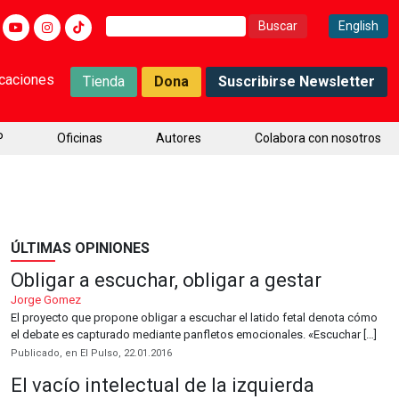
Buscar:
English
icaciones
Tienda
Dona
Suscribirse Newsletter
P
Oficinas
Autores
Colabora con nosotros
ÚLTIMAS OPINIONES
Obligar a escuchar, obligar a gestar
Jorge Gomez
El proyecto que propone obligar a escuchar el latido fetal denota cómo
el debate es capturado mediante panfletos emocionales. «Escuchar […]
Publicado, en El Pulso, 22.01.2016
El vacío intelectual de la izquierda