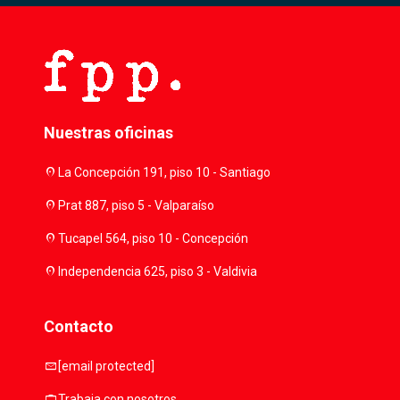
Nuestras oficinas
location_on
La Concepción 191, piso 10 - Santiago
location_on
Prat 887, piso 5 - Valparaíso
location_on
Tucapel 564, piso 10 - Concepción
location_on
Independencia 625, piso 3 - Valdivia
Contacto
mail
[email protected]
work
Trabaja con nosotros