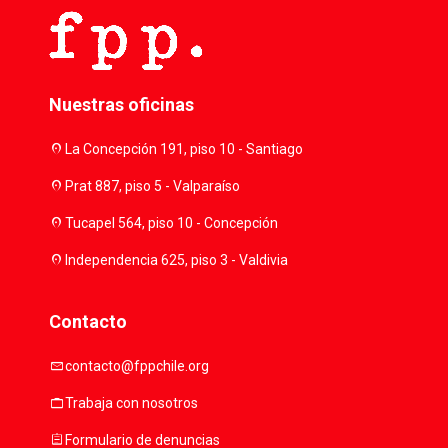
Nuestras oficinas
location_on
La Concepción 191, piso 10 - Santiago
location_on
Prat 887, piso 5 - Valparaíso
location_on
Tucapel 564, piso 10 - Concepción
location_on
Independencia 625, piso 3 - Valdivia
Contacto
mail
contacto@fppchile.org
work
Trabaja con nosotros
assignment
Formulario de denuncias