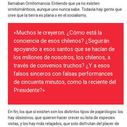
llamaban Ornitomancia. Entiendo que ya no existen
ornitománticos, aunque uno nunca sabe. Todavía hay gente que
cree que la tierra es plana o en el socialismo.
«Muchos le creyeron. ¿Cómo está la
conciencia de esos chilenos? ¿Seguirán
apoyando a esos santos que se hacían de
los millones de nosotros, los chilenos, a
través de convenios truchos? ¿Y a esos
falsos sinceros con falsas performances
de cincuenta minutos, como la reciente del
Presidente?»
En fin, los que sí existen son los distintos tipos de pajarólogos: los
hay obsesivos, que quieren hacer crecer su lista de especies
vistas, y los hay más relajados, que solo disfrutan del placer de