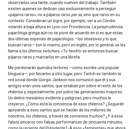
observarlos una tarde, cuando vuelven del trabajo. También
existen quienes se dedican casi exclusivamente a perseguir
«pájaros raros»; no a pájaros raros
per se
, sino que raros en su
contexto. Consideran un logro, por ejemplo, ver a un Cóndor
volando a baja altura en Lyon con Providencia. La jurisprudencia
pajaróloga gringa aún no se pone de acuerdo en si es que estas
dos últimas especies de pajarólogos —los obsesivos y lo que
buscan raros— son lo mismo, pero en inglés, por lo general, se les
llama a los últimos
twitchers
. «To twicht» es entonces buscar
pájaros raros y marcarlos en una libreta.
Me perdonarán queridos lectores —como escribe una popular
bloguera—, por llevarlos a otro lugar, pero Twitch es también la
red social donde Giorgio Jackson nos comunicó que él y sus
amigos eran unos santos, que estaban por sobre el resto de los
chilenos y, especialmente, por sobre las generaciones mayores.
Un delirio mesiánico evidente y peligroso, pero muchos le
creyeron. ¿Cómo está la conciencia de esos chilenos? ¿Seguirán
apoyando a esos santos que se hacían de los millones de
nosotros, los chilenos, a través de convenios truchos? ¿Y a esos
falsos sinceros con falsas performances de cincuenta minutos,
como la reciente del Presidente?¿A esos «feministas» que ahora