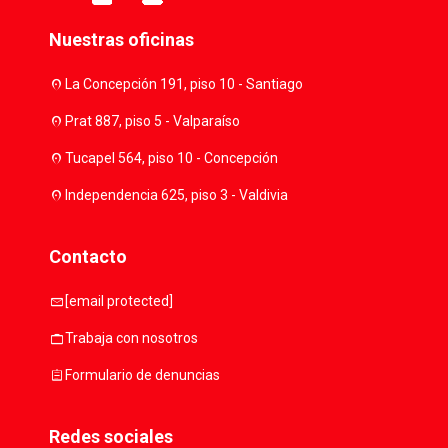
Nuestras oficinas
location_on
La Concepción 191, piso 10 - Santiago
location_on
Prat 887, piso 5 - Valparaíso
location_on
Tucapel 564, piso 10 - Concepción
location_on
Independencia 625, piso 3 - Valdivia
Contacto
mail
[email protected]
work
Trabaja con nosotros
assignment
Formulario de denuncias
Redes sociales