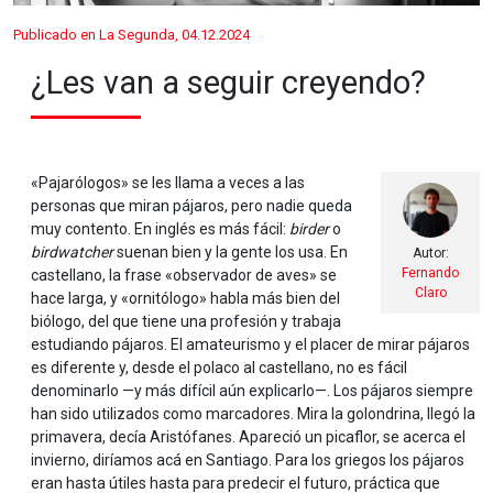
Publicado en La Segunda, 04.12.2024
¿Les van a seguir creyendo?
«Pajarólogos» se les llama a veces a las
personas que miran pájaros, pero nadie queda
muy contento. En inglés es más fácil:
birder
o
birdwatcher
suenan bien y la gente los usa. En
Autor:
Fernando
castellano, la frase «observador de aves» se
Claro
hace larga, y «ornitólogo» habla más bien del
biólogo, del que tiene una profesión y trabaja
estudiando pájaros. El amateurismo y el placer de mirar pájaros
es diferente y, desde el polaco al castellano, no es fácil
denominarlo —y más difícil aún explicarlo—. Los pájaros siempre
han sido utilizados como marcadores. Mira la golondrina, llegó la
primavera, decía Aristófanes. Apareció un picaflor, se acerca el
invierno, diríamos acá en Santiago. Para los griegos los pájaros
eran hasta útiles hasta para predecir el futuro, práctica que