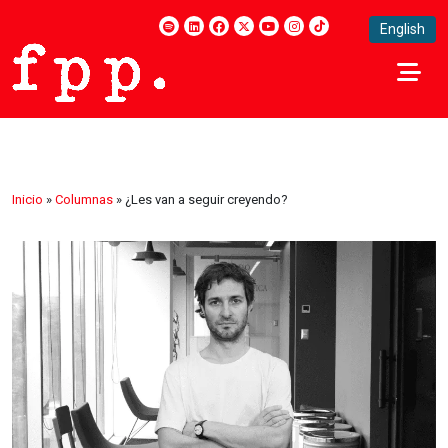
English
Inicio
»
Columnas
»
¿Les van a seguir creyendo?