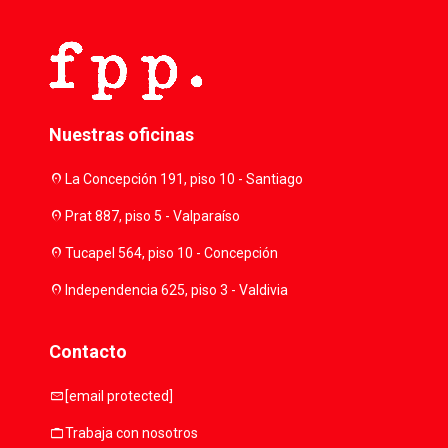
Nuestras oficinas
location_on
La Concepción 191, piso 10 - Santiago
location_on
Prat 887, piso 5 - Valparaíso
location_on
Tucapel 564, piso 10 - Concepción
location_on
Independencia 625, piso 3 - Valdivia
Contacto
mail
[email protected]
work
Trabaja con nosotros