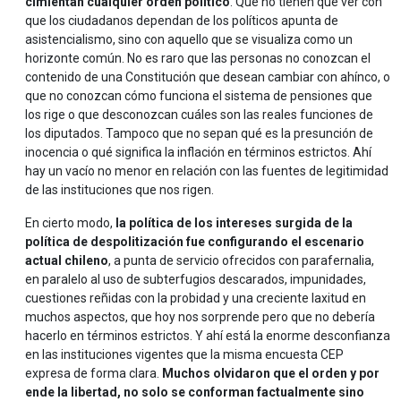
cimientan cualquier orden político
. Que no tienen que ver con
que los ciudadanos dependan de los políticos apunta de
asistencialismo, sino con aquello que se visualiza como un
horizonte común. No es raro que las personas no conozcan el
contenido de una Constitución que desean cambiar con ahínco, o
que no conozcan cómo funciona el sistema de pensiones que
los rige o que desconozcan cuáles son las reales funciones de
los diputados. Tampoco que no sepan qué es la presunción de
inocencia o qué significa la inflación en términos estrictos. Ahí
hay un vacío no menor en relación con las fuentes de legitimidad
de las instituciones que nos rigen.
En cierto modo,
la política de los intereses surgida de la
política de despolitización fue configurando el escenario
actual chileno
, a punta de servicio ofrecidos con parafernalia,
en paralelo al uso de subterfugios descarados, impunidades,
cuestiones reñidas con la probidad y una creciente laxitud en
muchos aspectos, que hoy nos sorprende pero que no debería
hacerlo en términos estrictos. Y ahí está la enorme desconfianza
en las instituciones vigentes que la misma encuesta CEP
expresa de forma clara.
Muchos olvidaron que el orden y por
ende la libertad, no solo se conforman factualmente sino