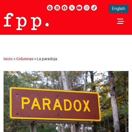
English
Inicio
»
Columnas
»
La paradoja