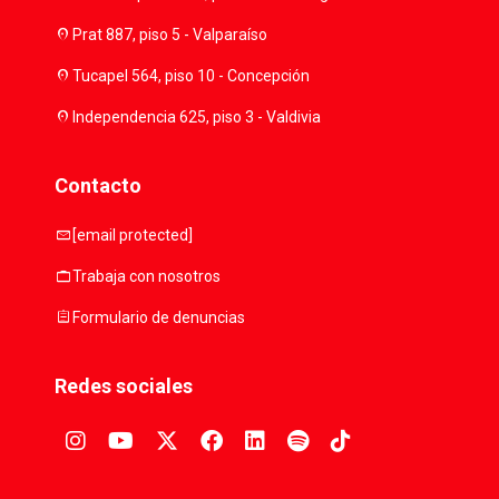
location_on
Prat 887, piso 5 - Valparaíso
location_on
Tucapel 564, piso 10 - Concepción
location_on
Independencia 625, piso 3 - Valdivia
Contacto
mail
[email protected]
work
Trabaja con nosotros
assignment
Formulario de denuncias
Redes sociales