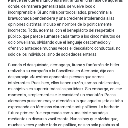
Parece ser que el mundo está entrando en una fase de aquellas
donde, de manera generalizada, se vuelve loco o
incomprensible. Si uno mira por todos lados, predomina la
bravuconada pendenciera y una creciente intolerancia a las
opiniones distintas, incluso en nombre de lo políticamente
incorrecto. Todo, además, con el beneplácito del respetable
público, que parece sumarse cada tanto a los cinco minutos de
odio orwelliano, olvidando que el lenguaje descomedido y
ofensivo antecede muchas veces el descalabro conductual, no
solo de los individuos, sino de sociedades enteras.
Cuando el desquiciado, demagogo, tirano y fanfarrón de Hitler
realizaba su campaña a la Cancillería en Alemania, dijo con
desparpajo: «Nuestros oponentes piensan que somos
intolerantes. Pues bien, ellos tienen razón, somos intolerantes,
mi objetivo es suprimir todos los partidos». Sin embargo, en ese
momento, simplemente se le consideró un charlatán. Pocos
alemanes pusieron mayor atención a lo que aquel sujeto estaba
expresando en términos claramente anti políticos. La barbarie
futura primero fue expresada como una triste paradoja,
mediante un discurso vociferante. Nunca hay que olvidar que,
muchas veces y sobre todo en política, no son solo palabras al