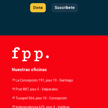
Dona
Suscríbete
Nuestras oficinas
location_on
La Concepción 191, piso 10 - Santiago
location_on
Prat 887, piso 5 - Valparaíso
location_on
Tucapel 564, piso 10 - Concepción
location_on
Independencia 625, piso 3 - Valdivia