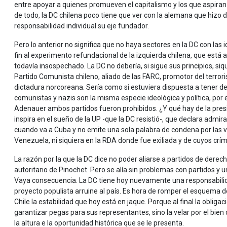
entre apoyar a quienes promueven el capitalismo y los que aspiran 
de todo, la DC chilena poco tiene que ver con la alemana que hizo 
responsabilidad individual su eje fundador.
Pero lo anterior no significa que no haya sectores en la DC con las 
fin al experimento refundacional de la izquierda chilena, que está 
todavía insospechado. La DC no debería, si sigue sus principios, siq
Partido Comunista chileno, aliado de las FARC, promotor del terroris
dictadura norcoreana. Sería como si estuviera dispuesta a tener de
comunistas y nazis son la misma especie ideológica y política, por 
Adenauer ambos partidos fueron prohibidos. ¿Y qué hay de la pres
inspira en el sueño de la UP -que la DC resistió-, que declara admir
cuando va a Cuba y no emite una sola palabra de condena por las 
Venezuela, ni siquiera en la RDA donde fue exiliada y de cuyos cr
La razón por la que la DC dice no poder aliarse a partidos de derec
autoritario de Pinochet. Pero se alía sin problemas con partidos y
Vaya consecuencia. La DC tiene hoy nuevamente una responsabilidad
proyecto populista arruine al país. Es hora de romper el esquema de
Chile la estabilidad que hoy está en jaque. Porque al final la obliga
garantizar pegas para sus representantes, sino la velar por el bien
la altura e la oportunidad histórica que se le presenta.