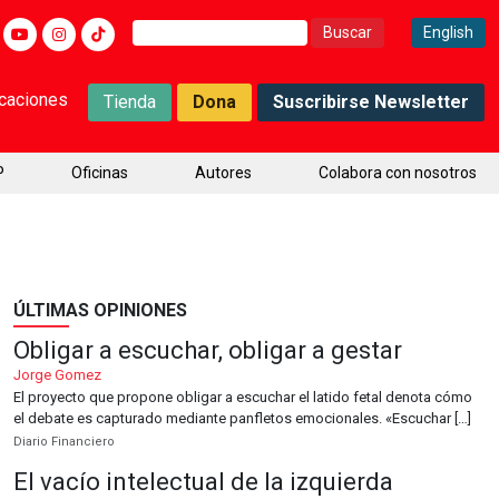
Buscar:
English
icaciones
Tienda
Dona
Suscribirse Newsletter
P
Oficinas
Autores
Colabora con nosotros
ÚLTIMAS OPINIONES
Obligar a escuchar, obligar a gestar
Jorge Gomez
El proyecto que propone obligar a escuchar el latido fetal denota cómo
el debate es capturado mediante panfletos emocionales. «Escuchar […]
Diario Financiero
El vacío intelectual de la izquierda