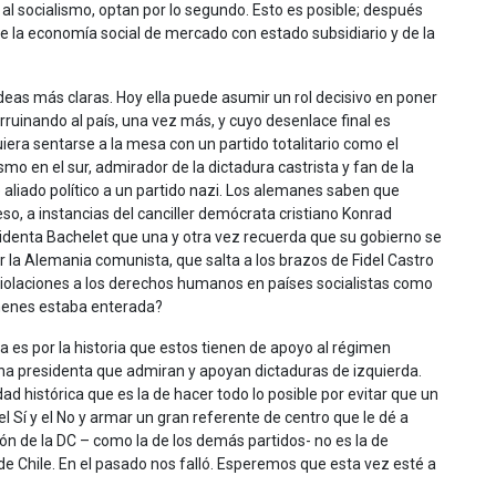
al socialismo, optan por lo segundo. Esto es posible; después
de la economía social de mercado con estado subsidiario y de la
ideas más claras. Hoy ella puede asumir un rol decisivo en poner
arruinando al país, una vez más, y cuyo desenlace final es
uiera sentarse a la mesa con un partido totalitario como el
mo en el sur, admirador de la dictadura castrista y fan de la
 aliado político a un partido nazi. Los alemanes saben que
eso, a instancias del canciller demócrata cristiano Konrad
identa Bachelet que una y otra vez recuerda que su gobierno se
ar la Alemania comunista, que salta a los brazos de Fidel Castro
violaciones a los derechos humanos en países socialistas como
ímenes estaba enterada?
ha es por la historia que estos tienen de apoyo al régimen
 una presidenta que admiran y apoyan dictaduras de izquierda.
 histórica que es la de hacer todo lo posible por evitar que un
l Sí y el No y armar un gran referente de centro que le dé a
ción de la DC – como la de los demás partidos- no es la de
 de Chile. En el pasado nos falló. Esperemos que esta vez esté a