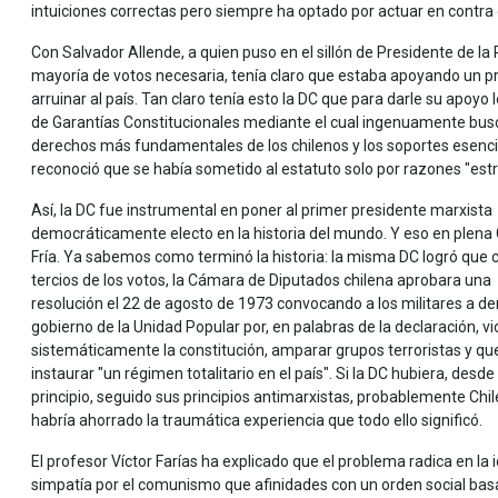
intuiciones correctas pero siempre ha optado por actuar en contra d
Con Salvador Allende, a quien puso en el sillón de Presidente de la
mayoría de votos necesaria, tenía claro que estaba apoyando un pr
arruinar al país. Tan claro tenía esto la DC que para darle su apoyo
de Garantías Constitucionales mediante el cual ingenuamente bus
derechos más fundamentales de los chilenos y los soportes esencia
reconoció que se había sometido al estatuto solo por razones "estr
Así, la DC fue instrumental en poner al primer presidente marxista
democráticamente electo en la historia del mundo. Y eso en plena
Fría. Ya sabemos como terminó la historia: la misma DC logró que 
tercios de los votos, la Cámara de Diputados chilena aprobara una
resolución el 22 de agosto de 1973 convocando a los militares a der
gobierno de la Unidad Popular por, en palabras de la declaración, vi
sistemáticamente la constitución, amparar grupos terroristas y qu
instaurar "un régimen totalitario en el país". Si la DC hubiera, desde 
principio, seguido sus principios antimarxistas, probablemente Chil
habría ahorrado la traumática experiencia que todo ello significó.
El profesor Víctor Farías ha explicado que el problema radica en la
simpatía por el comunismo que afinidades con un orden social basado 