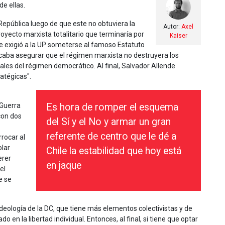
e ellas.
 República luego de que este no obtuviera la
Autor:
Axel
oyecto marxista totalitario que terminaría por
Kaiser
 le exigió a la UP someterse al famoso Estatuto
caba asegurar que el régimen marxista no destruyera los
les del régimen democrático. Al final, Salvador Allende
atégicas".
 Guerra
Es hora de romper el esquema
con dos
del Sí y el No y armar un gran
referente de centro que le dé a
rocar al
olar
Chile la estabilidad que hoy está
erer
en jaque
el
e se
 ideología de la DC, que tiene más elementos colectivistas y de
en la libertad individual. Entonces, al final, si tiene que optar