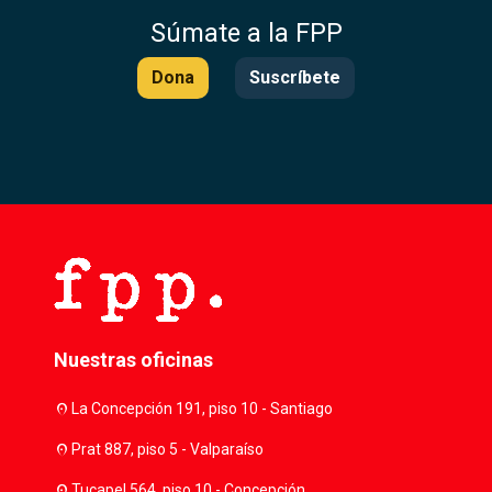
Súmate a la FPP
Dona
Suscríbete
Nuestras oficinas
location_on
La Concepción 191, piso 10 - Santiago
location_on
Prat 887, piso 5 - Valparaíso
location_on
Tucapel 564, piso 10 - Concepción