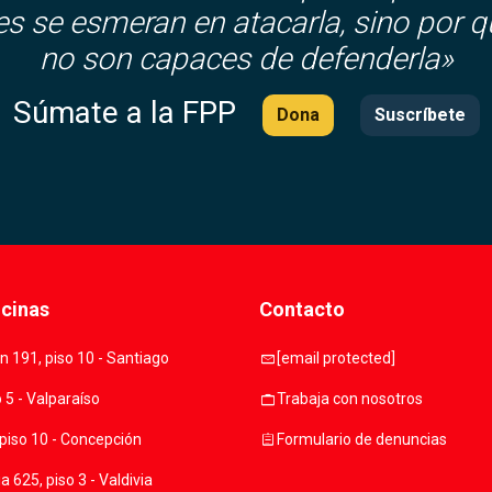
es se esmeran en atacarla, sino por q
no son capaces de defenderla»
Súmate a la FPP
Dona
Suscríbete
icinas
Contacto
mail
 191, piso 10 - Santiago
[email protected]
work
o 5 - Valparaíso
Trabaja con nosotros
assignment
piso 10 - Concepción
Formulario de denuncias
 625, piso 3 - Valdivia