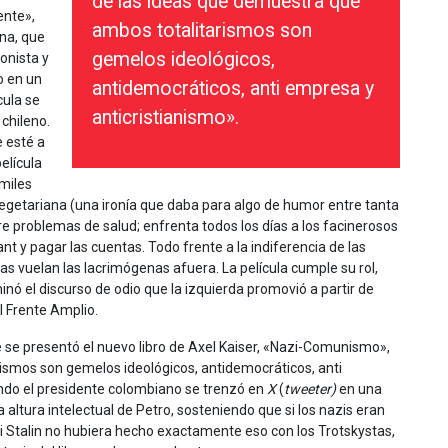
de las ideas que demuestra que
ente»,
ambos totalitarismos son
na, que
gemelos ideológicos,
gonista y
o en un
antidemocráticos, anti empresa y
cula se
anticristianismo».
 chileno.
e esté a
elícula
miles
 vegetariana (una ironía que daba para algo de humor entre tanta
re problemas de salud; enfrenta todos los días a los facinerosos
ant y pagar las cuentas. Todo frente a la indiferencia de las
as vuelan las lacrimógenas afuera. La película cumple su rol,
ó el discurso de odio que la izquierda promovió a partir de
el Frente Amplio.
de se presentó el nuevo libro de Axel Kaiser, «Nazi-Comunismo»,
rismos son gemelos ideológicos, antidemocráticos, anti
uando el presidente colombiano se trenzó en
X
(
tweeter)
en una
altura intelectual de Petro, sosteniendo que si los nazis eran
si Stalin no hubiera hecho exactamente eso con los Trotskystas,