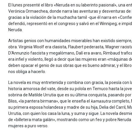
El lunes presenté el libro «Neruda en su laberinto pasional», una en
Verónica Ormaechea, donde narra las aventuras y desventuras de 
gracias a la violación de la muchacha tamil -que él narra en «Confie
defendió, representó en el congreso y salvó en el Winnipeg; e impi
Neruda.
Artistas genios con humanidades miserables han existido siempre, p
obra. Virginia Woolf era clasista, Flaubert pederasta, Wagner racis
D’Annunzio fascista y megalómano, Dalí era avaro, Rimbaud trafic
era infiel y violento, llegó a decir que las mujeres eran «máquinas
deben opacar el genio de sus obras que es bueno admirar, y el libro
nos obliga a hacerlo.
La novela es muy entretenida y combina con gracia, la poesía con l
historia amorosa del vate, desde su polola en Temuco hasta la jov
sobrina de Matilde Urrutia que es su última conquista, pasando por
Bliss, «la pantera birmana», que le enseña el
kamasutra
completo, 
su primera esposa holandesa y madre de su hija, Delia del Carril, M
Urrutia, con quien los casa la luna, y suma y sigue. La novela desm
de «billetera mata galán», mostrando como un feo y pobre Neruda
mujeres a puro verso.