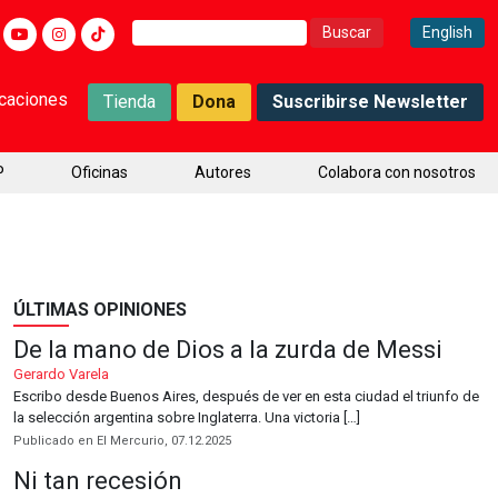
Buscar:
English
icaciones
Tienda
Dona
Suscribirse Newsletter
P
Oficinas
Autores
Colabora con nosotros
ÚLTIMAS OPINIONES
De la mano de Dios a la zurda de Messi
Gerardo Varela
Escribo desde Buenos Aires, después de ver en esta ciudad el triunfo de
la selección argentina sobre Inglaterra. Una victoria […]
Publicado en El Mercurio, 07.12.2025
Ni tan recesión