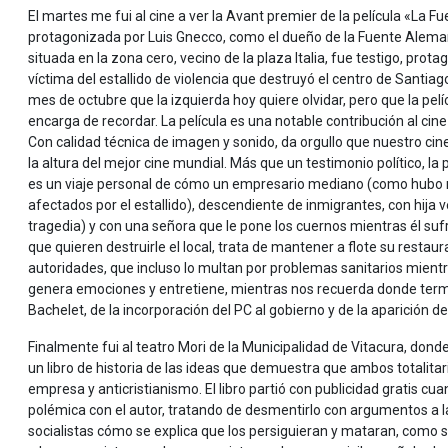
El martes me fui al cine a ver la Avant premier de la película «La Fu
protagonizada por Luis Gnecco, como el dueño de la Fuente Alema
situada en la zona cero, vecino de la plaza Italia, fue testigo, prota
víctima del estallido de violencia que destruyó el centro de Santiag
mes de octubre que la izquierda hoy quiere olvidar, pero que la pelí
encarga de recordar. La película es una notable contribución al cine
Con calidad técnica de imagen y sonido, da orgullo que nuestro cin
la altura del mejor cine mundial. Más que un testimonio político, la p
es un viaje personal de cómo un empresario mediano (como hubo 
afectados por el estallido), descendiente de inmigrantes, con hija
tragedia) y con una señora que le pone los cuernos mientras él suf
que quieren destruirle el local, trata de mantener a flote su restaur
autoridades, que incluso lo multan por problemas sanitarios mientr
genera emociones y entretiene, mientras nos recuerda donde termin
Bachelet, de la incorporación del PC al gobierno y de la aparición d
Finalmente fui al teatro Mori de la Municipalidad de Vitacura, don
un libro de historia de las ideas que demuestra que ambos totalita
empresa y anticristianismo. El libro partió con publicidad gratis c
polémica con el autor, tratando de desmentirlo con argumentos a la 
socialistas cómo se explica que los persiguieran y mataran, como 