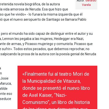
Autor:
Gerardo
tretenida novela biográfica, de la autora
Varela
la vida amorosa de Neruda. Esa que hizo que
so que he vivido» - lo funara la misma izquierda que él
dió que el nuevo aeropuerto de Santiago se llamara Pablo
ero el mundo ha sido capaz de distinguir entre el autor y su
ta, Lennon les pegaba a las mujeres, Heidegger era Nazi,
ante de armas, y Picasso mujeriego y comunista. Picasso que
 de sufrir». Todos estos pecados, que debemos reprochar, no
 salpicando la prosa de la autora con la poesía genial de Neruda
a
en
«Finalmente fui al teatro Mori de
 Josie
la Municipalidad de Vitacura,
Maruca,
donde se presentó el nuevo libro
atilde
iente eso
de Axel Kaiser, “Nazi-
 seduce
Comunismo”, un libro de historia