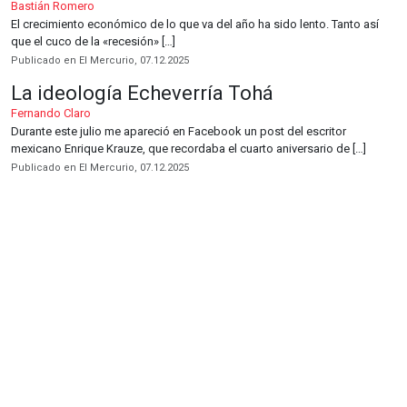
Bastián Romero
El crecimiento económico de lo que va del año ha sido lento. Tanto así
que el cuco de la «recesión» […]
Publicado en El Mercurio, 07.12.2025
La ideología Echeverría Tohá
Fernando Claro
Durante este julio me apareció en Facebook un post del escritor
mexicano Enrique Krauze, que recordaba el cuarto aniversario de […]
Publicado en El Mercurio, 07.12.2025