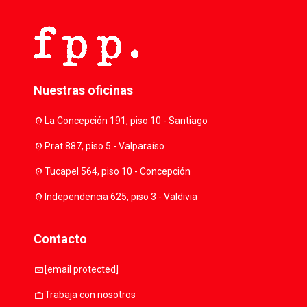
Nuestras oficinas
location_on
La Concepción 191, piso 10 - Santiago
location_on
Prat 887, piso 5 - Valparaíso
location_on
Tucapel 564, piso 10 - Concepción
location_on
Independencia 625, piso 3 - Valdivia
Contacto
mail
[email protected]
work
Trabaja con nosotros