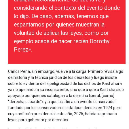
considerando el contexto del evento donde
lo dijo. De paso, además, tenemos que
espantarnos por quienes muestran la
voluntad de aplicar las leyes, como por
ejemplo acaba de hacer recién Dorothy
Perez».
Carlos Peña, sin embargo, vuelve a la carga. Primero revisa algo
de historia y la técnica jurídica de los decretos y luego insiste
sobre lo evidente de la peligrosidad de los dichos de Kast ahora
ya no apelando a su inconsciente, sino que a que a Kast «ha sido
apoyado por quienes catalogan a la derecha liberal, [como]
“derecha cobarde”» y a que asistió a un evento conservador
fundado por los conservadores estadounidenses en 1974 pero
cuyo anfitrión presidencial este año, 2025, habría «aprobado
leyes para gobernar por decreto».