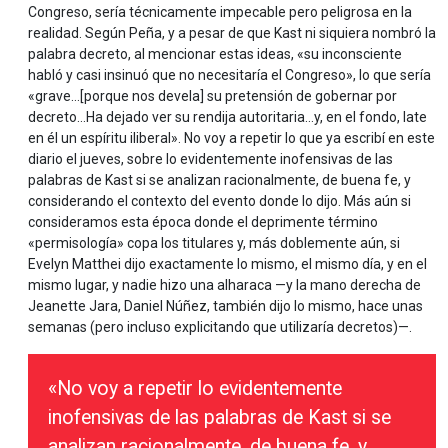
Congreso, sería técnicamente impecable pero peligrosa en la
realidad. Según Peña, y a pesar de que Kast ni siquiera nombró la
palabra decreto, al mencionar estas ideas, «su inconsciente
habló y casi insinuó que no necesitaría el Congreso», lo que sería
«grave…[porque nos devela] su pretensión de gobernar por
decreto…Ha dejado ver su rendija autoritaria…y, en el fondo, late
en él un espíritu iliberal». No voy a repetir lo que ya escribí en este
diario el jueves, sobre lo evidentemente inofensivas de las
palabras de Kast si se analizan racionalmente, de buena fe, y
considerando el contexto del evento donde lo dijo. Más aún si
consideramos esta época donde el deprimente término
«permisología» copa los titulares y, más doblemente aún, si
Evelyn Matthei dijo exactamente lo mismo, el mismo día, y en el
mismo lugar, y nadie hizo una alharaca —y la mano derecha de
Jeanette Jara, Daniel Núñez, también dijo lo mismo, hace unas
semanas (pero incluso explicitando que utilizaría decretos)—.
«No voy a repetir lo evidentemente
inofensivas de las palabras de Kast si se
analizan racionalmente, de buena fe, y