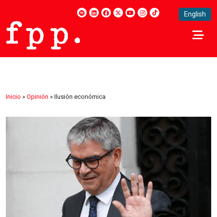
English
Inicio
»
Opinión
»
Ilusión económica