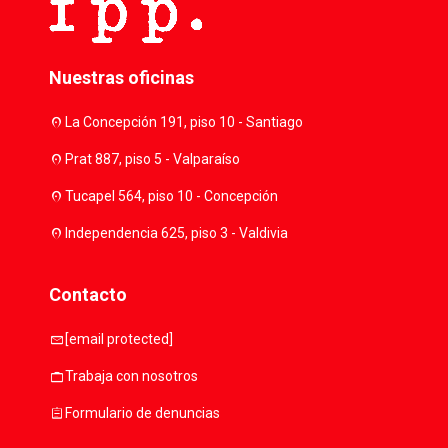
Nuestras oficinas
location_on
La Concepción 191, piso 10 - Santiago
location_on
Prat 887, piso 5 - Valparaíso
location_on
Tucapel 564, piso 10 - Concepción
location_on
Independencia 625, piso 3 - Valdivia
Contacto
mail
[email protected]
work
Trabaja con nosotros
assignment
Formulario de denuncias