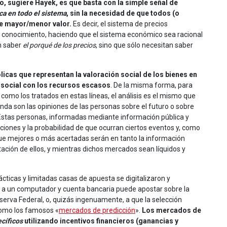
, sugiere Hayek, es que basta con la simple señal de
ca en todo el sistema
, sin la necesidad de que todos (o
te mayor/menor valor.
Es decir, el sistema de precios
 conocimiento, haciendo que el sistema económico sea racional
n saber
el porqué de los precios
, sino que sólo necesitan saber
ólicas que representan la valoración social de los bienes en
 social con los recursos escasos
. De la misma forma, para
omo los tratados en estas líneas, el análisis es el mismo que
nda son las opiniones de las personas sobre el futuro o sobre
Estas personas, informadas mediante información pública y
acciones y la probabilidad de que ocurran ciertos eventos y, como
 que mejores o más acertadas serán en tanto la información
ación de ellos, y mientras dichos mercados sean líquidos y
ácticas y limitadas casas de apuesta se digitalizaron y
 a un computador y cuenta bancaria puede apostar sobre la
eserva Federal, o, quizás ingenuamente, a que la selección
 como los famosos «
mercados de predicción
».
Los mercados de
ecíficos
utilizando incentivos financieros (ganancias y