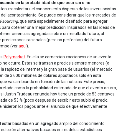
nsando en la probabilidad de que ocurran o no
n «recolectar» el conocimiento disperso de los inversionistas
ad del acontecimiento. Se puede considerar que los mercados de
d-sourcing
, que está especialmente diseñado para agregar
para obtener una mejor predicción. Inspirados en las ideas de
 obtener creencias agregadas sobre un resultado futuro, al
 predicciones racionales (pero no perfectas) del futuro
iempo (ver
aquí
).
es
Polymarket
. En ella se comercian «acciones» de un evento
nto no ocurre. Estas se transan a precios siempre menores (o
n la rapidez de internet y la gran base de usuarios (el mercado
en de 3.600 millones de dólares apostados solo en esta
 que va cambiando en función de las noticias. Este precio,
pretado como la probabilidad estimada de que el evento ocurra,
 si Justin Trudeau renuncia hoy tiene un precio de 53 centavos
mada de 53 % (poco después de escribir esto subió el precio,
e hicieron los pagos ante el anuncio de que efectivamente
 al estar basadas en un agregado amplio del conocimiento
edicción alternativos basados en modelos estadísticos