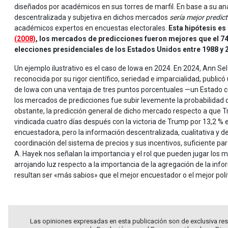
diseñados por académicos en sus torres de marfil. En base a su a
descentralizada y subjetiva en dichos mercados
sería mejor predict
académicos expertos en encuestas electorales.
Esta hipótesis es
(2008)
, los mercados de predicciones fueron mejores que el 74
elecciones presidenciales de los Estados Unidos entre 1988 y 
Un ejemplo ilustrativo es el caso de Iowa en 2024. En 2024, Ann Se
reconocida por su rigor científico, seriedad e imparcialidad, publi
de Iowa con una ventaja de tres puntos porcentuales —un Estado 
los mercados de predicciones fue subir levemente la probabilidad
obstante, la predicción general de dicho mercado respecto a que T
vindicada cuatro días después con la victoria de Trump por 13,2 % 
encuestadora, pero la información descentralizada, cualitativa y d
coordinación del sistema de precios y sus incentivos, suficiente para
A. Hayek nos señalan la importancia y el rol que pueden jugar los me
arrojando luz respecto a la importancia de la agregación de la i
resultan ser «más sabios» que el mejor encuestador o el mejor poli
Las opiniones expresadas en esta publicación son de exclusiva res