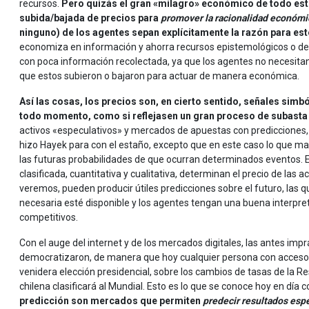
recursos.
Pero quizás el gran «milagro» económico de todo esto
subida/bajada de precios para
promover la racionalidad económi
ninguno) de los agentes sepan explícitamente la razón para es
economiza en información y ahorra recursos epistemológicos o de
con poca información recolectada, ya que los agentes no necesita
que estos subieron o bajaron para actuar de manera económica.
Así las cosas, los precios son, en cierto sentido, señales simb
todo momento, como si reflejasen un gran proceso de subasta
activos «especulativos» y mercados de apuestas con predicciones, c
hizo Hayek para con el estaño, excepto que en este caso lo que ma
las futuras probabilidades de que ocurran determinados eventos. 
clasificada, cuantitativa y cualitativa, determinan el precio de las 
veremos, pueden producir útiles predicciones sobre el futuro, las
necesaria esté disponible y los agentes tengan una buena interpret
competitivos.
Con el auge del internet y de los mercados digitales, las antes impr
democratizaron, de manera que hoy cualquier persona con acceso
venidera elección presidencial, sobre los cambios de tasas de la R
chilena clasificará al Mundial. Esto es lo que se conoce hoy en día
predicción son mercados que permiten
predecir resultados esp