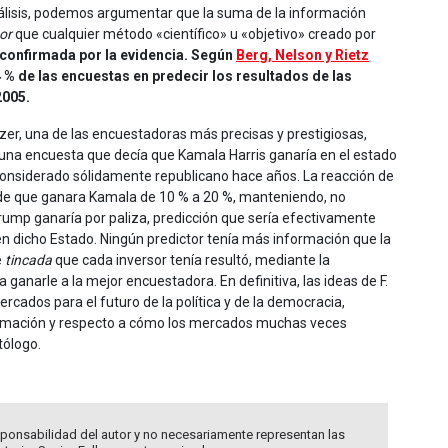
nálisis, podemos argumentar que la suma de la información
or
que cualquier método «científico» u «objetivo» creado por
 confirmada por la evidencia. Según
Berg, Nelson y Rietz
 % de las encuestas en predecir los resultados de las
2005.
lzer, una de las encuestadoras más precisas y prestigiosas,
có una encuesta que decía que Kamala Harris ganaría en el estado
considerado sólidamente republicano hace años. La reacción de
 de que ganara Kamala de 10 % a 20 %, manteniendo, no
rump ganaría por paliza, predicción que sería efectivamente
en dicho Estado. Ningún predictor tenía más información que la
e
tincada
que cada inversor tenía resultó, mediante la
 ganarle a la mejor encuestadora. En definitiva, las ideas de F.
rcados para el futuro de la política y de la democracia,
nformación y respecto a cómo los mercados muchas veces
tólogo.
ponsabilidad del autor y no necesariamente representan las