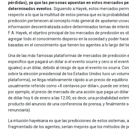
pérdidas), ya que las personas apuestan en estos mercados pe
determinados eventos.
Siguiendo a Hayek, estos mercados permite
respecto a lo que la multitud de estos piensa que es la probabilid
predicción pertenecen al concepto más general de
epsitemic-crow
información descentralizada sobre determinados temas de interés 
F. A. Hayek, el objetivo principal de los mercados de predicción es
agregar todo el conocimiento disperso en la sociedad y poder hacer
basadas en el conocimiento que tienen los agentes a lo largo del t
Una de las más famosas plataformas de mercados de predicción 
específico que pagará un dólar si el evento ocurre y cero si el eve
iguales) a un dólar, debido al riesgo de que el evento no ocurra. Co
sobre la elección presidencial de los Estados Unidos tuvo un volum
plataforma), se llega relativamente rápido a un precio de equilibrio
usualmente referido como «X centavos por dólar», puede ser inter
por ejemplo, el precio de mercado de una acción que paga un dólar
de dólar hoy 6 de enero a las 12:00, es decir, una probabilidad esti
producto del anuncio de una conferencia de prensa, y finalmente s
renunciaría).
La intuición hayekiana es que las predicciones de estos sistemas,
fragmentado de los agentes, serían mejores que los métodos de pr