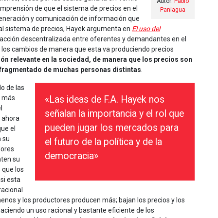
Autor:
Pablo
omprensión de que el sistema de precios en el
Paniagua
generación y comunicación de información que
o al sistema de precios, Hayek argumenta en
El uso del
eracción descentralizada entre oferentes y demandantes en el
a los cambios de manera que esta va produciendo precios
ión relevante en la sociedad, de manera que los precios son
 fragmentado de muchas personas distintas
.
o de las
o más
«Las ideas de F.A. Hayek nos
l
señalan la importancia y el rol que
o ahora
pueden jugar los mercados para
ue el
n su
el futuro de la política y de la
dores
democracia»
nten su
 que los
si esta
racional
nos y los productores producen más; bajan los precios y los
endo un uso racional y bastante eficiente de los