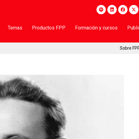
Temas
Productos FPP
Formación y cursos
Publ
Sobre FP