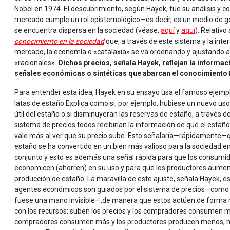
Nobel en 1974. El descubrimiento, según Hayek, fue su análisis y c
mercado cumple un rol epistemológico—es decir, es un medio de 
se encuentra dispersa en la sociedad (véase,
aquí
y
aquí
). Relativ
conocimiento en la sociedad
que, a través de este sistema y la int
mercado, la economía o «catalaxia» se va ordenando y ajustando 
«racionales».
Dichos precios, señala Hayek, reflejan la informac
señales económicas o sintéticas que abarcan el conocimiento
Para entender esta idea, Hayek en su ensayo usa el famoso ejempl
latas de estaño.Explica como si, por ejemplo, hubiese un nuevo us
útil del estaño o si disminuyeran las reservas de estaño, a través de
sistema de precios todos recibirían la información de que el estañ
vale más al ver que su precio sube. Esto señalaría—rápidamente—q
estaño se ha convertido en un bien más valioso para la sociedad e
conjunto y esto es además una señal rápida para que los consumi
economicen (ahorren) en su uso y para que los productores aume
producción de estaño. La maravilla de este ajuste, señala Hayek, es
agentes económicos son guiados por el sistema de precios—como 
fuese una mano invisible—,de manera que estos actúen de forma 
con los recursos: suben los precios y los compradores consumen me
compradores consumen más y los productores producen menos, haci