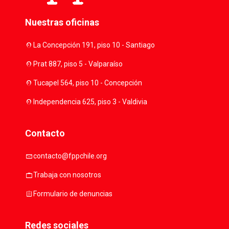
Nuestras oficinas
location_on
La Concepción 191, piso 10 - Santiago
location_on
Prat 887, piso 5 - Valparaíso
location_on
Tucapel 564, piso 10 - Concepción
location_on
Independencia 625, piso 3 - Valdivia
Contacto
mail
contacto@fppchile.org
work
Trabaja con nosotros
assignment
Formulario de denuncias
Redes sociales