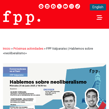
English
Inicio
»
Próximas actividades
»
FPP Valparaíso | Hablemos sobre
«neoliberalismo»