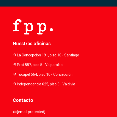
Nuestras oficinas
location_on
La Concepción 191, piso 10 - Santiago
location_on
Prat 887, piso 5 - Valparaíso
location_on
Tucapel 564, piso 10 - Concepción
location_on
Independencia 625, piso 3 - Valdivia
Contacto
mail
[email protected]