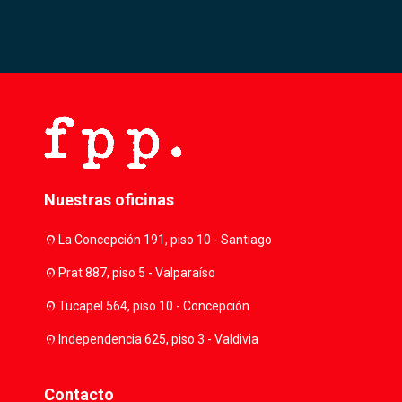
Nuestras oficinas
location_on
La Concepción 191, piso 10 - Santiago
location_on
Prat 887, piso 5 - Valparaíso
location_on
Tucapel 564, piso 10 - Concepción
location_on
Independencia 625, piso 3 - Valdivia
Contacto