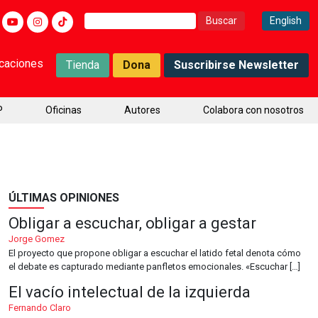
Buscar:
English
icaciones
Tienda
Dona
Suscribirse Newsletter
P
Oficinas
Autores
Colabora con nosotros
ÚLTIMAS OPINIONES
Obligar a escuchar, obligar a gestar
Jorge Gomez
El proyecto que propone obligar a escuchar el latido fetal denota cómo
el debate es capturado mediante panfletos emocionales. «Escuchar […]
El vacío intelectual de la izquierda
Fernando Claro