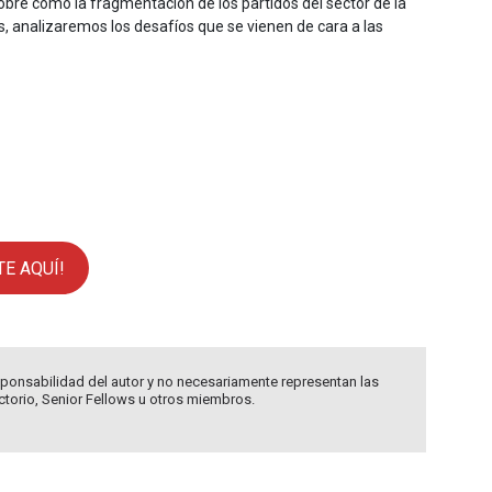
bre cómo la fragmentación de los partidos del sector de la
s, analizaremos los desafíos que se vienen de cara a las
TE AQUÍ!
ponsabilidad del autor y no necesariamente representan las
ectorio, Senior Fellows u otros miembros.