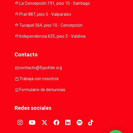
location_on
La Concepción 191, piso 10 - Santiago
location_on
Prat 887, piso 5 - Valparaíso
location_on
Tucapel 564, piso 10 - Concepción
location_on
Independencia 625, piso 3 - Valdivia
Contacto
mail
contacto@fppchile.org
work
Trabaja con nosotros
assignment
Formulario de denuncias
Redes sociales