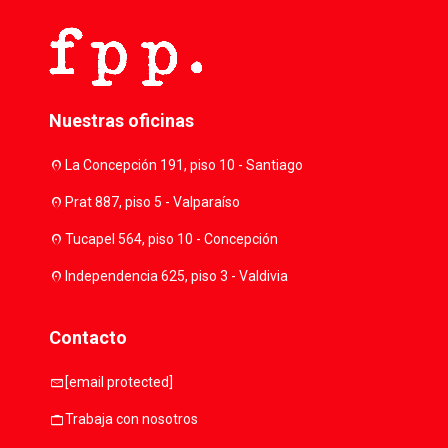
Nuestras oficinas
location_on
La Concepción 191, piso 10 - Santiago
location_on
Prat 887, piso 5 - Valparaíso
location_on
Tucapel 564, piso 10 - Concepción
location_on
Independencia 625, piso 3 - Valdivia
Contacto
mail
[email protected]
work
Trabaja con nosotros