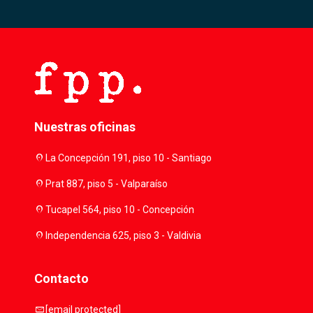
Nuestras oficinas
location_on
La Concepción 191, piso 10 - Santiago
location_on
Prat 887, piso 5 - Valparaíso
location_on
Tucapel 564, piso 10 - Concepción
location_on
Independencia 625, piso 3 - Valdivia
Contacto
mail
[email protected]