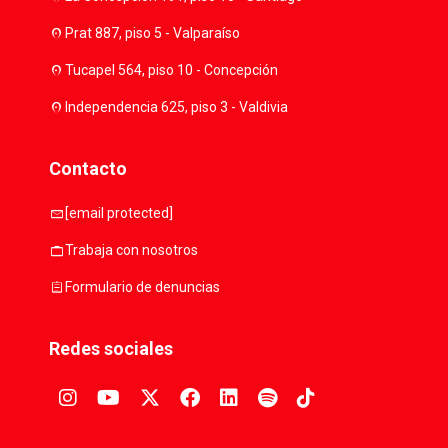
location_on
Prat 887, piso 5 - Valparaíso
location_on
Tucapel 564, piso 10 - Concepción
location_on
Independencia 625, piso 3 - Valdivia
Contacto
mail
[email protected]
work
Trabaja con nosotros
assignment
Formulario de denuncias
Redes sociales