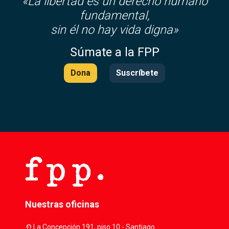
«La libertad es un derecho humano
fundamental,
sin él no hay vida digna»
Súmate a la FPP
Dona
Suscríbete
Nuestras oficinas
location_on
La Concepción 191, piso 10 - Santiago